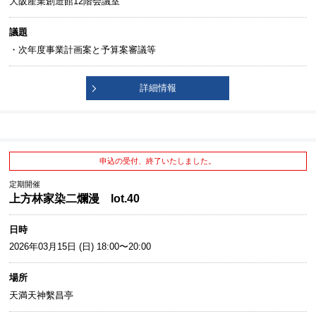
大阪産業創造館12階会議室
議題
・次年度事業計画案と予算案審議等
詳細情報
申込の受付、終了いたしました。
定期開催
上方林家染二爛漫 lot.40
日時
2026年03月15日 (日) 18:00〜20:00
場所
天満天神繫昌亭