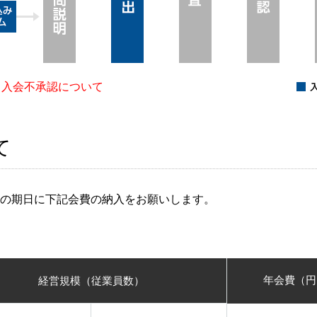
 入会不承認について
て
の期日に下記会費の納入をお願いします。
年会費（円
経営規模（従業員数）