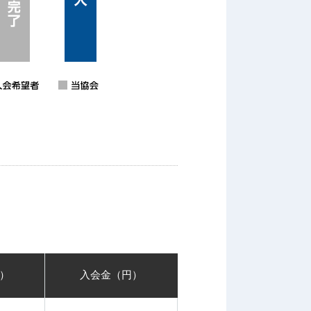
）
入会金（円）