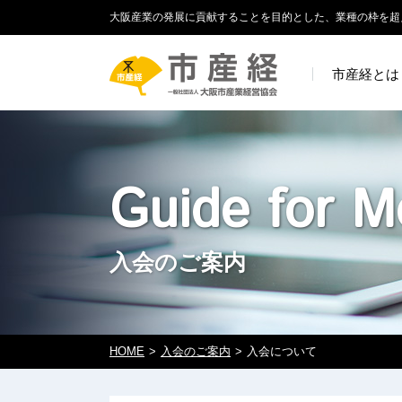
大阪産業の発展に貢献することを目的とした、業種の枠を超
市産経とは
Guide for M
入会のご案内
HOME
入会のご案内
入会について