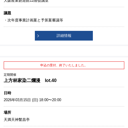
大阪産業創造館12階会議室
議題
・次年度事業計画案と予算案審議等
詳細情報
申込の受付、終了いたしました。
定期開催
上方林家染二爛漫 lot.40
日時
2026年03月15日 (日) 18:00〜20:00
場所
天満天神繫昌亭