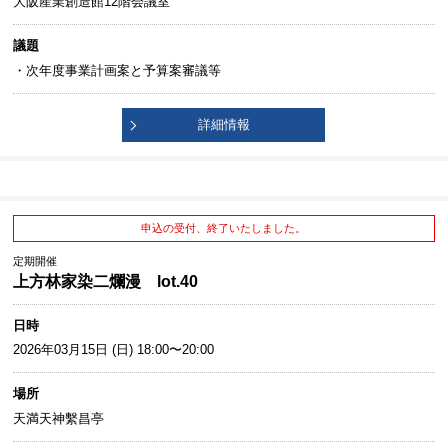
大阪産業創造館12階会議室
議題
・次年度事業計画案と予算案審議等
詳細情報
申込の受付、終了いたしました。
定期開催
上方林家染二爛漫 lot.40
日時
2026年03月15日 (日) 18:00〜20:00
場所
天満天神繫昌亭