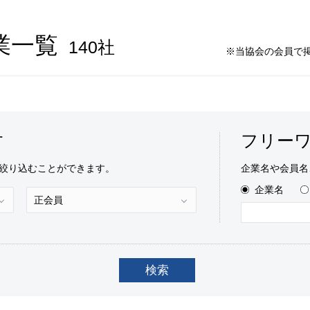
業一覧
140
社
※当協会の会員で
す
フリー
絞り込むことができます。
企業名や会員名
企業名
検索