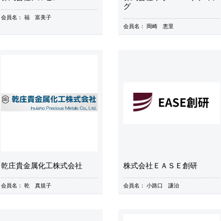
グ
会員名：
福 富美子
会員名：
岡崎 恵里
乾庄貴金属化工株式会社
株式会社ＥＡＳＥ創研
会員名：
乾 真規子
会員名：
小路口 謙治