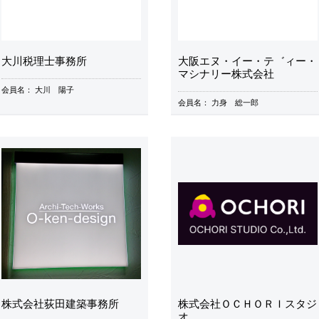
大川税理士事務所
大阪エヌ・イー・テ゛ィー・
マシナリー株式会社
会員名：
大川 陽子
会員名：
力身 総一郎
株式会社荻田建築事務所
株式会社ＯＣＨＯＲＩスタジ
オ