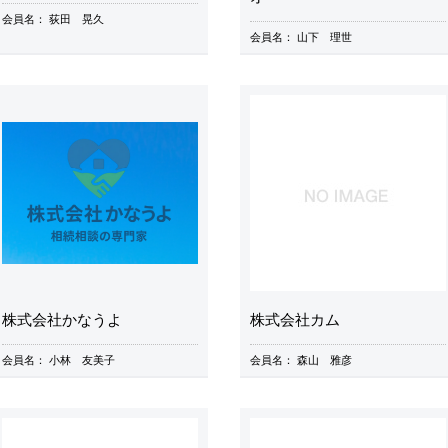
会員名：
荻田 晃久
会員名：
山下 理世
株式会社かなうよ
株式会社カム
会員名：
小林 友美子
会員名：
森山 雅彦